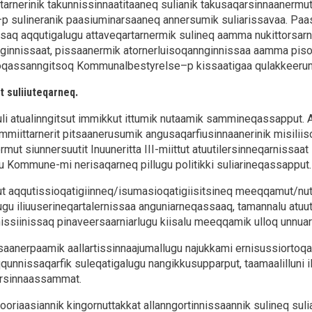
rtarnerinik takunnissinnaatitaaneq sulianik takusaqarsinnaanerm
sulineranik paasiuminarsaaneq annersumik suliarissavaa. Paasi
aq aqqutigalugu attaveqartarnermik sulineq aamma nukittorsarneqa
nginnissaat, pissaanermik atornerluisoqannginnissaa aamma piso
soqassanngitsoq Kommunalbestyrelse–p kissaatigaa qulakkeerum
t suliiuteqarneq.
i atualinngitsut immikkut ittumik nutaamik sammineqassapput. 
mmiittarnerit pitsaanerusumik angusaqarfiusinnaanerinik misil
rmut siunnersuutit Inuuneritta III-miittut atuutilersinneqarnissa
u Kommune-mi nerisaqarneq pillugu politikki suliarineqassapput.
nut aqqutissioqatigiinneq/isumasioqatigiisitsineq meeqqamut/nut
lugu iliuuserineqartalernissaa anguniarneqassaaq, tamannalu a
nissiinissaq pinaveersaarniarlugu kiisalu meeqqamik ulloq unnuar
saanerpaamik aallartissinnaajumallugu najukkami ernisussiortoqa
qunnissaqarfik suleqatigalugu nangikkusupparput, taamaalilluni 
rsinnaassammat.
inooriaasiannik kingornuttakkat allanngortinnissaannik sulineq sul