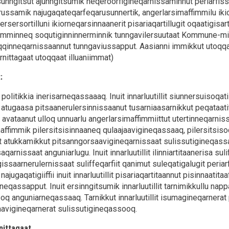
unngitsut ajunngitsumik neqeroorfigineqarnissaminnut periarfiss
ussamik najugaqateqarfeqarusunnertik, angerlarsimaffimmilu ikio
apersersortilluni ikiorneqarsinnaanerit pisariaqartillugit oqaati
mminneq soqutiginninnerminnik tunngavilersuutaat Kommune-mi u
eqqinneqarnissaannut tunngaviussapput. Aasianni immikkut utoqq
rnittagaat utoqqaat illuaniimmat)
:
it politikkia inerisarneqassaaaq. Inuit innarluutillit siunnersuisoqat
lit atugaasa pitsaanerulersinnissaanut tusarniaasarnikkut peqataat
 avataanut ulloq unnuarlu angerlarsimaffimmiittut utertinneqarnis
affimmik pilersitsisinnaaneq qulaajaavigineqassaaq, pilersitsisoq
 atukkamikkut pitsanngorsaavigineqarnissaat sulissutigineqassaaq
aqarnissaat anguniarlugu. Inuit innarluutillit ilinniartitaanerisa sul
gissaarnerulernissaat suliffeqarfiit qanimut suleqatigalugit peria
t najugaqatigiiffii inuit innarluutillit pisariaqartitaannut pisinnaatit
eqassapput. Inuit ersinngitsumik innarluutillit tarnimikkullu napp
oq anguniarneqassaaq. Tarnikkut innarluutillit isumagineqarnerat
avigineqarnerat sulissutigineqassooq.
ittagaat.