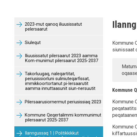
Ilanng
2023-mut qanoq iliuusissatut
pelersaarut
Siulequt
Kommune Qeq
siunissaat 
Iliuusissatut pilersaarut 2023 aamma
Kom-munimut pilersaarut 2025-2037
Matuma
oqaase
Takorluugaq, naleqartitat,
periusissiorluni suliniuteqarfissat,
immikkoortortanut pi-lersaarutit
aamma innuttaasunit siun-nersuutit
Kommune Qeq
Kommune Qeq
Pilersaarusiornermut periusissiaq 2023
peqataatitsi
peqataanerm
Kommune Qeqertalimmi kommunimut
pilersaarut 2025-2037
Kommune Qeq
Ilanngussaq 1 | Politikkikkut
kiffartuussi