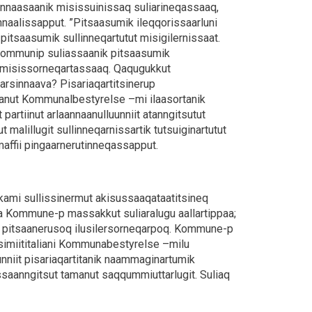
ginnaasaanik misissuinissaq suliarineqassaaq,
nnaalissapput. ”Pitsaasumik ileqqorissaarluni
itsaasumik sullinneqartutut misigilernissaat.
it kommunip suliassaanik pitsaasumik
t misissorneqartassaaq. Qaqugukkut
arsinnaava? Pisariaqartitsinerup
anut Kommunalbestyrelse –mi ilaasortanik
tiinut arlaannaanulluunniit atanngitsutut
malillugit sullinneqarnissartik tutsuiginartutut
imaffii pingaarnerutinneqassapput.
ami sullissinermut akisussaaqataatitsineq
a Kommune-p massakkut suliaralugu aallartippaa;
t pitsaanerusoq ilusilersorneqarpoq. Kommune-p
simiititaliani Kommunabestyrelse –milu
uunniit pisariaqartitanik naammaginartumik
ssaanngitsut tamanut saqqummiuttarlugit. Suliaq