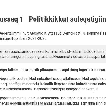
ussaq 1 | Politikkikkut suleqatigi
ertalimmi Inuit Ataqatigiit, Atassut, Demokraatillu siammasis
qinigaaffiup iluani 2021-2025.
ni erseqqissarneqassaaq, Kommunalbestyrelsimi suleqatigiinnis
rtai allanngortinneqanngitsut, taakkuummata oqaasertaaqqaartut.
ertalimmi eqaatsumik pitsaasumillu aqutsineq ingerlatsissavar
ertalik aqutsinikkut nutaaliorfiusoq, allaffissornikkut aqutsineq
soq, saaffigiuminartorlu, kalaallit ileqqutsinnut kulturitsinnut na
ik ilisarnaatilimmik ineriartortitsinerput nangeqqissavarput.
ertalimmi sullissisut pitsaasumik innuttaasunik sullissisut pig
nerup eqaallisartuarnissaa anguniartuassallutigu. Tamanna ilinniar