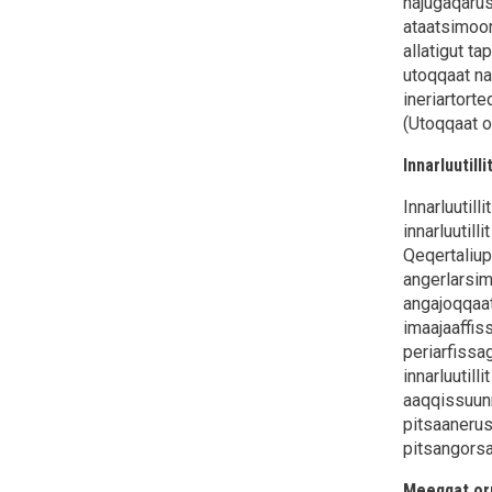
najugaqarus
ataatsimoor
allatigut t
utoqqaat na
ineriartort
(Utoqqaat o
Innarluutillit
Innarluutill
innarluutil
Qeqertaliup
angerlarsim
angajoqqaat
imaajaaffiss
periarfissa
innarluutilli
aaqqissuunn
pitsaanerus
pitsangorsa
Meeqqat orn