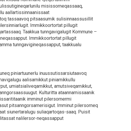
ulissutigineqarlunilu misissorneqassaaq,
u aallartissinnaanissaat
oq tassaavoq pitsaasumik sulisinnaassusillit
sinniarlugit. Immikkoortortat pillugit
qartassaaq. Taakkua tunngavigalugit Kommune –
ineqassapput. Immikkoortortat pillugit
it aamma tunngavigineqassapput, taakkualu
rtuuneq piniartuunerlu inuussutissarsiutaavoq
vigalugu aalisarnikkut piniarnikkullu
ut, umiatsialiveqarnikkut, amutsiveqarnikkut,
itsanngorsaassuugut. Kulturitta ataannarnissaanik
pissarititaanik imminut pilersornermi
aasut pitsanngorsarnerisigut. Imminut pilersorneq
saat siunertaralugu suliaqartoqas-saaq. Puisit
litassat nalilersor-neqassapput