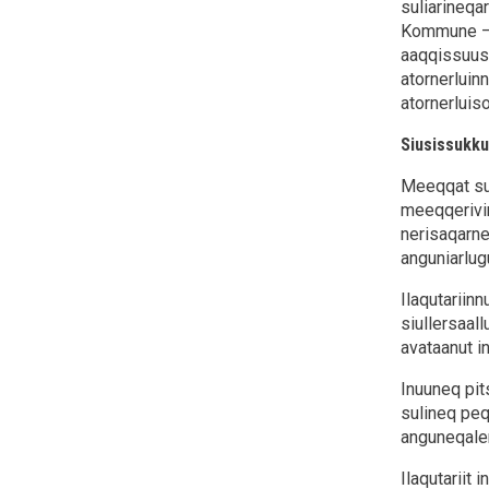
suliarineqa
Kommune –p 
aaqqissuuss
atornerluin
atornerlui
Siusissukku
Meeqqat sul
meeqqerivi
nerisaqarne
anguniarlug
Ilaqutariin
siullersaal
avataanut i
Inuuneq pit
sulineq peq
anguneqale
Ilaqutariit 