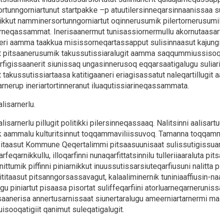
tunngorniartunut startpakke –p atuutilersinneqarsinnaanissaa s
ikkut namminersortunngorniartut oqinnerusumik pilertornerusumill
rneqassammat. Inerisaanermut tunisassiornermullu akornutaasart
ri aamma taakkua misissorneqartassapput sulisinnaasut kajungiler
tit pitsaanerusumik takussutissiaralugit aamma saqqummiussiso
rfigissaanerit siunissaq ungasinnerusoq eqqarsaatigalugu suliar
it takussutissiartaasa katitigaaneri eriagisassatut naleqartillug
arnerup ineriartortinneranut iluaqutissiarineqassammata.
lisarnerlu.
lisarnerlu pillugit politikki pilersinneqassaaq. Nalitsinni aalisa
ik aammalu kulturitsinnut toqqammaviliissuvoq. Tamanna toqqamma
itaasut Kommune Qeqertalimmi pitsaasuunisaat sulissutigissuarp
rfeqarnikkullu, illoqarfinni nunaqarfittatsinnilu tulleriiaaraluta p
ittumik piffinni piniarnikkut inuussutissarsiuteqarfiusuni nalitta 
rititaasut pitsanngorsassavagut, kalaaliminernik tuniniaaffiusin-n
gu piniartut pisaasa pisortat suliffeqarfiini atorluarneqarnerunis
saanerisa annertusarnissaat siunertaralugu ameerniartarnermi ma
isooqatigiit qanimut suleqatigalugit.