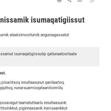
innissamik isumaqatigiissut
sumik ataatsimoortumik anguniagassatut
samut isumaqatigiissutip qallunaatoortaata
put.
 pisariitsoq innuttaasunut qanilaartoq
leqquttoq, nunarsuarmioqataanitsinnillu
issavagut taamatuttaarlu innuttaasunik
titsinikkut, piginnaasanik inerisaanikkut