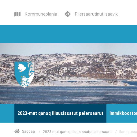
Kommuneplania
Pilersaarutinut isaavik
2023-mut qanoq iliuusissatut pelersaarut
Immikkoortor
/
Saqqaa
/
Ilanngussa
2023-mut qanoq iliuusissatut pelersaarut