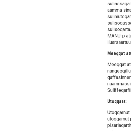
suliassaqar
aamma sinaa
suliniuteqa
sulisoqassa
sulisoqarta
MANU-p atu
iluarsaartu
Meeqqat atu
Meeqqat atu
nangeqqillu
qaffasinner
naammassile
Suliffeqarfii
Utoqqaat:
Utoqqarnut 
utoqqarnut 
pisariaqart