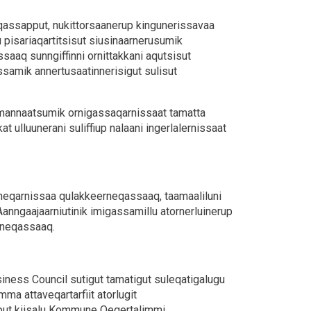
qassapput, nukittorsaanerup kingunerissavaa
u pisariaqartitsisut siusinaarnerusumik
aaq sunngiffinni ornittakkani aqutsisut
ssamik annertusaatinnerisigut sulisut
umannaatsumik ornigassaqarnissaat tamatta
t ulluunerani suliffiup nalaani ingerlalernissaat
nneqarnissaa qulakkeerneqassaaq, taamaaliluni
anngaajaarniutinik imigassamillu atornerluinerup
arneqassaaq.
iness Council sutigut tamatigut suleqatigalugu
ma attaveqartarfiit atorlugit
apput kiisalu Kommune Qeqertalimmi