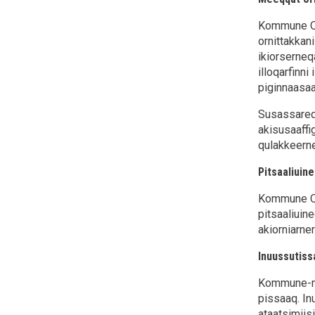
Kommune Qeq
ornittakkan
ikiorserneq
illoqarfinn
piginnaasaa
Susassareq
akisusaaffig
qulakkeern
Pitsaaliuine
Kommune Qeq
pitsaaliuin
akiorniarne
Inuussutissa
Kommune-mi 
pissaaq. In
ataatsimiis