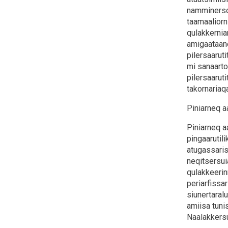
namminersor
taamaaliorn
qulakkernia
amigaataane
pilersaaru
mi sanaarto
pilersaarut
takornariaq
Piniarneq aa
Piniarneq aa
pingaarutil
atugassaris
neqitsersuia
qulakkeerinn
periarfissa
siunertaralu
amiisa tuni
Naalakkersu