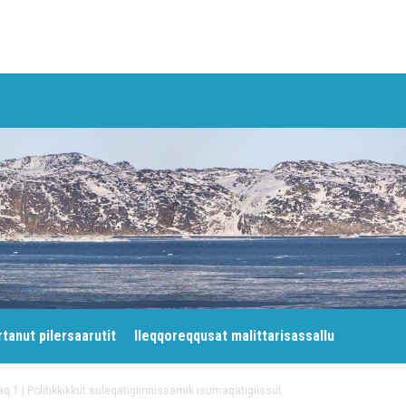
tanut pilersaarutit
Ileqqoreqqusat malittarisassallu
q 1 | Politikkikkut suleqatigiinnissamik isumaqatigiissut