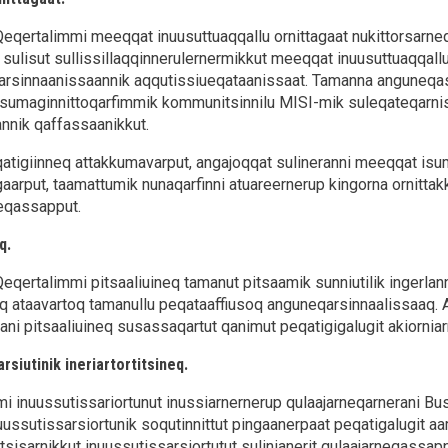
ertalimmi meeqqat inuusuttuaqqallu ornittagaat nukittorsarne
i sulisut sullissillaqqinnerulernermikkut meeqqat inuusuttuaqqall
arsinnaanissaannik aqqutissiueqataanissaat. Tamanna anguneqass
i isumaginnittoqarfimmik kommunitsinnilu MISI-mik suleqateqarni
nnik qaffassaanikkut.
atigiinneq attakkumavarput, angajoqqat sulineranni meeqqat is
aarput, taamattumik nunaqarfinni atuareernerup kingorna ornittakka
eqassapput.
q.
ertalimmi pitsaaliuineq tamanut pitsaamik sunniutilik ingerla
eq ataavartoq tamanullu peqataaffiusoq anguneqarsinnaalissaaq. A
rani pitsaaliuineq susassaqartut qanimut peqatigigalugit akiorni
rsiutinik ineriartortitsineq.
inuussutissariortunut inussiarnernerup qulaajarneqarnerani Bus
uussutissarsiortunik soqutinnittut pingaanerpaat peqatigalugit aam
itsisarnikkut inuussutissarsiortutut sulinianerit qulaajarneqass