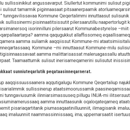
lu sullissinikkut angussavarput. Siullertut kommunimi sulisut pi
ni sulisut tamarmik piginnaasaat pitsaanerpaamik atorluarneqarsi
” tunngavilissavaa Kommune Qeqertalimmi innuttaasut sulisunik p
k sullissinermi pisinnaatitsissutit pilersaarutillu naapertorlug
arsimanersoq isorinnilluni pilersaarut Kommunabestyrelse –mii
toqarpallaartarpa? aamma qaqugukkut allaffissorneq eqaallisarneq
qarnera aamma suliamik aaqqiissut Kommune-mi ataatsimiisitali
eqartassaaq. Kommune –mi innuttaasut Kommune-milu sulisut par
tatigisinnaassavaat aamma malittarisassat maleruagassallu atuuttut 
arpaat. Taamaattumik sulisut inerisarneqarnerini sulisutut inissis
iakkaat sunniuteqarlutik peqataasinneqarnerat.
iup aaqqissuussaanera aqqutigalugu Kommune Qeqertaliup najukk
Pisarialimmik sullissinerup ataatsimoorussamik paasineqarnissa
 tunngaviusumik ilinniarsimassuseq pillugu INUA-mi ilitsersuu
asiuminarnerussaaq aamma innuttaasunik oqaloqateqarneq ataat
ernit pisariaqartitanik piumasaqaatinilluunniit, ilimagisanik imal
aaq imaluunniit naammassinnissaaq, ima; uppernarsaatit isertuu