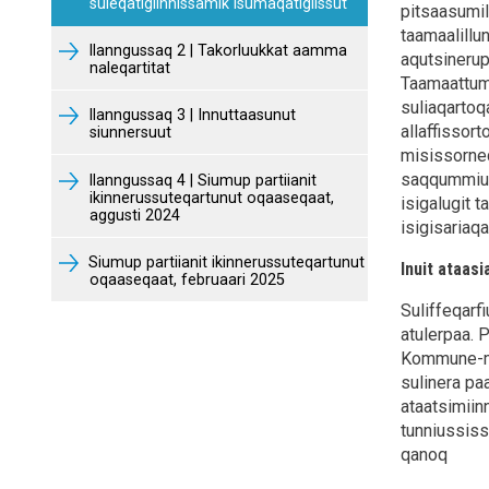
suleqatigiinnissamik isumaqatigiissut
pitsaasumil
taamaalillu
Ilanngussaq 2 | Takorluukkat aamma
aqutsinerup
naleqartitat
Taamaattumi
suliaqartoq
Ilanngussaq 3 | Innuttaasunut
allaffissor
siunnersuut
misissorne
saqqummiunn
Ilanngussaq 4 | Siumup partiianit
ikinnerussuteqartunut oqaaseqaat,
isigalugit 
aggusti 2024
isigisariaq
Siumup partiianit ikinnerussuteqartunut
Inuit ataas
oqaaseqaat, februaari 2025
Suliffeqarf
atulerpaa. 
Kommune-mi
sulinera pa
ataatsimiinn
tunniussiss
qanoq