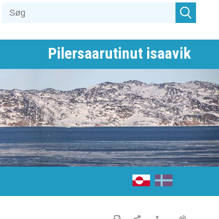
Pilersaarutinut isaavik