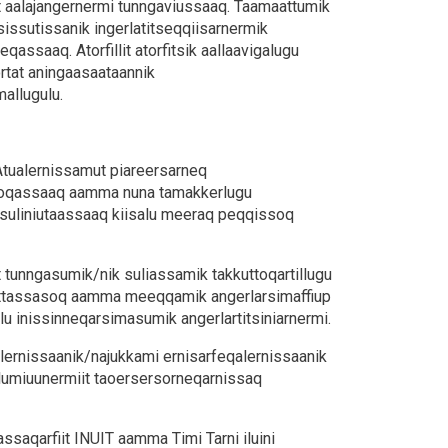
ut aalajangernermi tunngaviussaaq. Taamaattumik
ssutissanik ingerlatitseqqiisarnermik
ssaaq. Atorfillit atorfitsik aallaavigalugu
rtat aningaasaataannik
allugulu.
Atualernissamut piareersarneq
iisoqassaaq aamma nuna tamakkerlugu
at suliniutaassaaq kiisalu meeraq peqqissoq
 tunngasumik/nik suliassamik takkuttoqartillugu
tuuttassasoq aamma meeqqamik angerlarsimaffiup
lu inissinneqarsimasumik angerlartitsiniarnermi.
lernissaanik/najukkami ernisarfeqalernissaanik
ilumiuunermiit taoersersorneqarnissaq
iassaqarfiit INUIT aamma Timi Tarni iluini