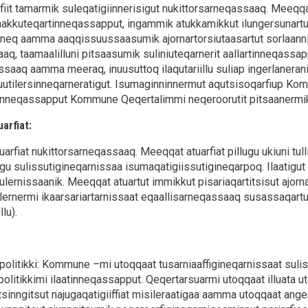
fiit tamarmik suleqatigiinnerisigut nukittorsarneqassaaq. Meeqqat
kkuteqartinneqassapput, ingammik atukkamikkut ilungersunartu
rneq aamma aaqqissuussaasumik ajornartorsiutaasartut sorlaannik 
aq, taamaalilluni pitsaasumik suliniuteqarnerit aallartinneqassap
ssaaq aamma meeraq, inuusuttoq ilaqutariillu suliap ingerlaneran
utilersinneqarneratigut. Isumaginninnermut aqutsisoqarfiup K
unneqassapput Kommune Qeqertalimmi neqeroorutit pitsaanermik 
arfiat:
arfiat nukittorsarneqassaaq. Meeqqat atuarfiat pillugu ukiuni tull
gu sulissutigineqarnissaa isumaqatigiissutigineqarpoq. Ilaatig
ulernissaanik. Meeqqat atuartut immikkut pisariaqartitsisut ajor
rnermi ikaarsariartarnissaat eqaallisarneqassaaq susassaqartut 
llu).
politikki: Kommune –mi utoqqaat tusarniaaffigineqarnissaat sul
politikkimi ilaatinneqassapput. Qeqertarsuarmi utoqqaat illuata 
itsinngitsut najugaqatigiiffiat misileraatigaa aamma utoqqaat anger