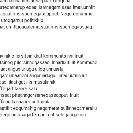
aat nalunaarusiarisarpaat. Utoqqaat
rteqarnerup eqaallisarneqarnissaa imaluunniit
gisartagaat misissorneqassapput. Neqeroorummut
toqqarnut politikkip
aat ornittagaqalernissaat misissorneqassaaq
iivinik pilersitsinikkut kommunitsinni Inuit
itsineq pilersinneqasaaq. Innarluutillit Kommune
saat anguniarlugu ulloq unnuarlu
arsinnaanera anguniarlugu. Innarluutilinnut
, ilaatigut ilisimasalinnik
iffeqartitaanerisalu
rfissat pitsanngorsarneqassapput. Inuit
aaffinnullu naapertuuttumik
aatillit eqqumaffigineqarnerat sullinneqarnerallu
 peqqinnissaqarfik qanimut suleqatigalugu