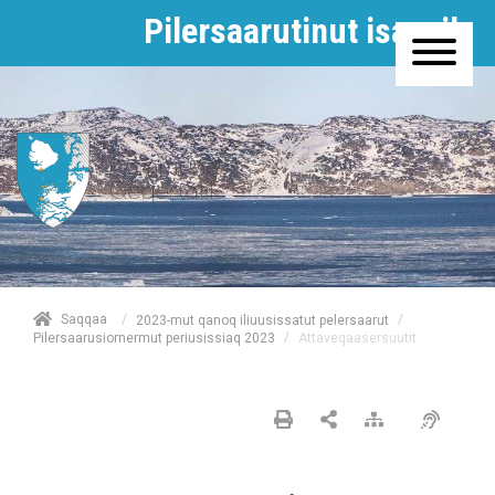
Pilersaarutinut isaavik
/
Saqqaa
/
2023-mut qanoq iliuusissatut pelersaarut
/
Attaveqaasersuutit
Pilersaarusiornermut periusissiaq 2023