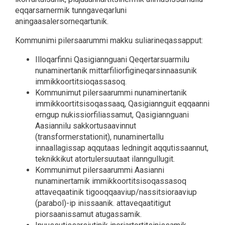
eqqarsarnermik tunngaveqarluni
aningaasalersorneqartunik.
Kommunimi pilersaarummi makku suliarineqassapput:
Illoqarfinni Qasigiannguani Qeqertarsuarmilu
nunaminertanik mittarfiliorfigineqarsinnaasunik
immikkoortitsioqassasoq.
Kommunimut pilersaarummi nunaminertanik
immikkoortitsisoqassaaq, Qasigiannguit eqqaanni
erngup nukissiorfiliassamut, Qasigiannguani
Aasiannilu sakkortusaavinnut
(transformerstationit), nunaminertallu
innaallagissap aqqutaas ledningit aqqutissaannut,
teknikkikut atortulersuutaat ilanngullugit.
Kommunimut pilersaarummi Aasianni
nunaminertamik immikkoortitsisoqassasoq
attaveqaatinik tigooqqaaviup/nassitsioraaviup
(parabol)-ip inissaanik. attaveqaatitigut
piorsaanissamut atugassamik.