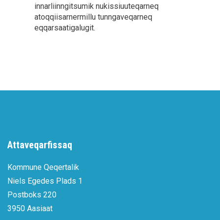
innarliinngitsumik nukissiuuteqarneq
atoqqiisarnermillu tunngaveqarneq
eqqarsaatigalugit.
Attaveqarfissaq
Kommune Qeqertalik
Niels Egedes Plads 1
Postboks 220
3950 Aasiaat