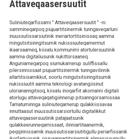
Attaveqaasersuutit
Suliniuteqarfissami " Attaveqaasersuutit " -ni
sammineqarpoq piujuartitsinermik tunngaveqarluni
inuussutissarsiutinik ineriartortitsinissaq aamma
mingutsitsinngitsumik nukissiuuteqarnermut
ikaarsaarneq, kiisalu kommunimi atortulersuutinik
aamma digitaliusunik nukittorsaaneq.
Anguniarneqarpoq siumukarnerup suliffissallu
pilersinnissaat piujuartitsinermik tunngavilinnik
allartitsisarnikkut, soorlu mingutsitsinngitsumik
nukissiuutit aamma teknologi avatangiisinut
uloriananngitsoq, kiisalu inoqarfiit akornanni digitali
atorlugu attaveqaqatigiinnerup pitsanngorsarnissaa.
Tamatuminnga suliniuteqarnerup qulakkiissavaa
innuttaasut inuussutissarsiortullu digitalikkut
attaveqaasersuutinik patajaatsunik
qulakkeerunneqarnissaat, ilinniartitaanermik,
peqqinnissamik inuussutissarsiutitigullu periarfissanik
ikorfartuisunik, piujuaannartitsinermik alimasissumullu