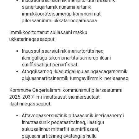
Inuussutissarsiutinik ineriartortitsinissamik
siunertaqartumik nunaminertanik
immikkoortitsisarnerup kommunimut
pilersaarummi ukkatarineqarnissaa.
Immikkoortortanut suliassani makku
ukkatarineqassapput:
Inuussutissarsiutinik ineriartortitsineq
ilanngullugu takornariartitsisarnerup iluani
suliffissatigut periarfissat.
Atoqqiisarneq iluaqutigalugu aningaasaqarnermik
piujuaannartitsinermik tunngavilimmik inerisaaneq.
Kommune Qeqertalimmi kommunimut pilersaarummi
2025-2037-imi innuttaasut siunnersuutaat
ilaatinneqassapput:
Attaveqaasersuutinik pitsaasunik inerisaanermi
innuttaasunik peqataatitsineq, ilaatigut
suluusalinnut mittarfiit sumiiffissaat,
piujuaannartitsineq avatangiisinullu