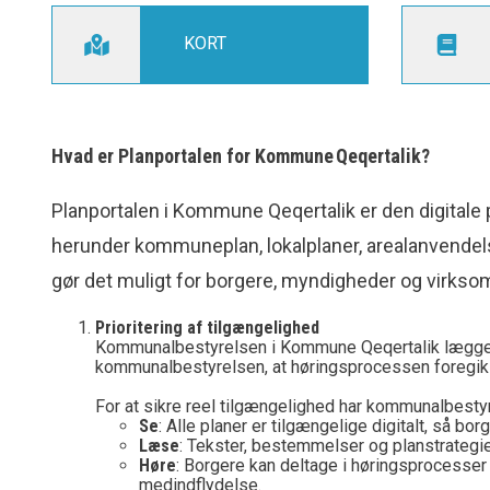
KORT
Hvad er Planportalen for Kommune
Qeqertalik?
Planportalen i Kommune Qeqertalik er den digita
herunder kommuneplan, lokalplaner, arealanvendel
gør det muligt for borgere, myndigheder og virksomh
Prioritering af tilgængelighed
Kommunalbestyrelsen i Kommune Qeqertalik lægger s
kommunalbestyrelsen, at høringsprocessen foregik 
For at sikre reel tilgængelighed har kommunalbestyr
Se
: Alle planer er tilgængelige digitalt, så b
Læse
: Tekster, bestemmelser og planstrategi
Høre
: Borgere kan deltage i høringsprocesser 
medindflydelse.