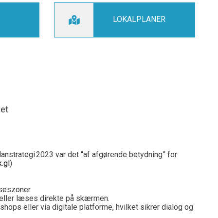
LOKALPLANER
Det
strategi 2023 var det “af afgørende betydning” for
k.gl
)
lseszoner.
 eller læses direkte på skærmen.
ps eller via digitale platforme, hvilket sikrer dialog og