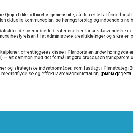
 Qeqertaliks officielle hjemmeside
, så den er let at finde for
se den aktuelle kommuneplan, se høringsforslag og indsende sine
struktur, de overordnede bestemmelser for arealanvendelse og
nalbestyrelsen til at administrere arealtildelinger og sikre en p
kalplaner, offentliggøres disse i Planportalen under høringsdelen
gl) — alt sammen med det formål at gøre processen transparent og
ner og strategiske indsatsområder, som fastlagt i Planstrateg
 medindflydelse og effektiv arealadministration. (
plania.qeqertali