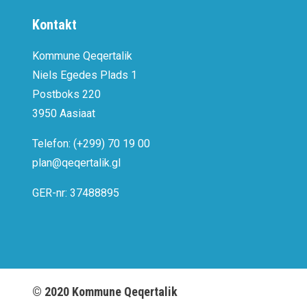
Kontakt
Kommune Qeqertalik
Niels Egedes Plads 1
Postboks 220
3950 Aasiaat
Telefon: (+299) 70 19 00
plan@qeqertalik.gl
GER-nr: 37488895
©
2020
Kommune Qeqertalik