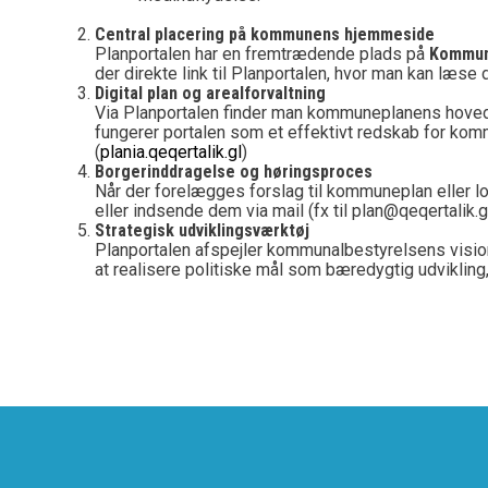
Central placering på kommunens hjemmeside
Planportalen har en fremtrædende plads på
Kommune
der direkte link til Planportalen, hvor man kan læ
Digital plan og arealforvaltning
Via Planportalen finder man kommuneplanens hoved
fungerer portalen som et effektivt redskab for kommu
(
plania.qeqertalik.gl
)
Borgerinddragelse og høringsproces
Når der forelægges forslag til kommuneplan eller lo
eller indsende dem via mail (fx til plan@qeqertalik.
Strategisk udviklingsværktøj
Planportalen afspejler kommunalbestyrelsens visio
at realisere politiske mål som bæredygtig udvikling,