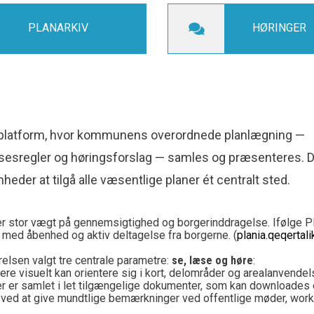
PLANARKIV
HØRINGER
le platform, hvor kommunens overordnede planlægning —
sesregler og høringsforslag — samles og præsenteres. 
eder at tilgå alle væsentlige planer ét centralt sted.
tor vægt på gennemsigtighed og borgerinddragelse. Ifølge Plan
med åbenhed og aktiv deltagelse fra borgerne. (
plania.qeqertali
elsen valgt tre centrale parametre:
se, læse og høre
:
orgere visuelt kan orientere sig i kort, delområder og arealanvende
er er samlet i let tilgængelige dokumenter, som kan downloades
ved at give mundtlige bemærkninger ved offentlige møder, worksho