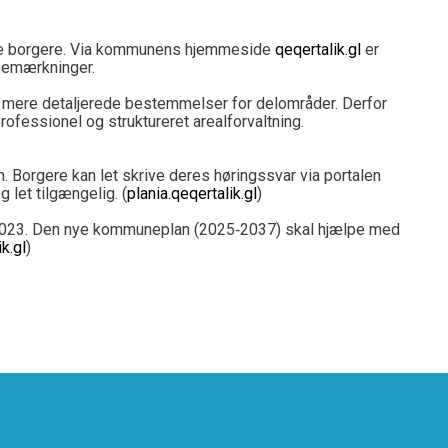
 alle borgere. Via kommunens hjemmeside
qeqertalik.gl
er
 bemærkninger.
 mere detaljerede bestemmelser for delområder. Derfor
rofessionel og struktureret arealforvaltning.
. Borgere kan let skrive deres høringssvar via portalen
 let tilgængelig. (
plania.qeqertalik.gl
)
i 2023. Den nye kommuneplan (2025‑2037) skal hjælpe med
k.gl
)