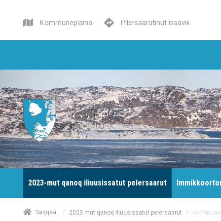
Kommuneplania
Pilersaarutinut isaavik
2023-mut qanoq iliuusissatut pelersaarut
Immikkoortor
/
Saqqaa
/
Kommune Q
2023-mut qanoq iliuusissatut pelersaarut