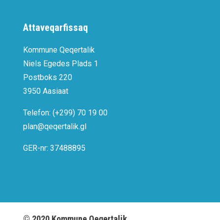
Attaveqarfissaq
Kommune Qeqertalik
Niels Egedes Plads 1
Postboks 220
3950 Aasiaat
Telefon: (+299) 70 19 00
plan@qeqertalik.gl
GER-nr: 37488895
©
2020
Kommune Qeqertalik