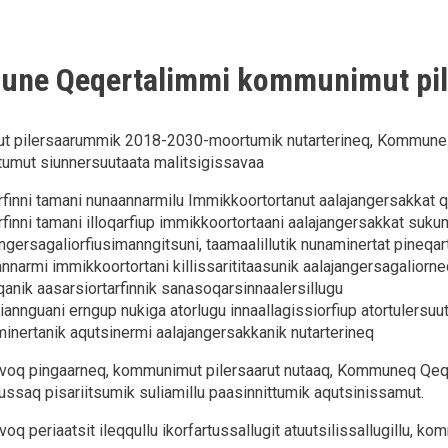
ne Qeqertalimmi kommunimut pil
 pilersaarummik 2018-2030-moortumik nutarterineq, Kommune
umut siunnersuutaata malitsigissavaa
rfinni tamani nunaannarmilu Immikkoortortanut aalajangersakkat q
rfinni tamani illoqarfiup immikkoortortaani aalajangersakkat suk
ngersagaliorfiusimanngitsuni, taamaalillutik nunaminertat pineqart
nnarmi immikkoortortani killissarititaasunik aalajangersagaliorn
qqanik aasarsiortarfinnik sanasoqarsinnaalersillugu
annguani erngup nukiga atorlugu innaallagissiorfiup atortulersuuta
inertanik aqutsinermi aalajangersakkanik nutarterineq
voq pingaarneq, kommunimut pilersaarut nutaaq, Kommuneq Qeq
sussaq pisariitsumik suliamillu paasinnittumik aqutsinissamut.
q periaatsit ileqqullu ikorfartussallugit atuutsilissallugillu, kom