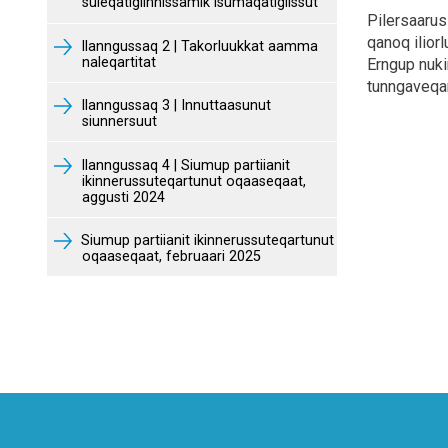
suleqatigiinnissamik isumaqatigiissut
Pilersaarus
qanoq ilior
Ilanngussaq 2 | Takorluukkat aamma
naleqartitat
Erngup nuki
tunngaveqar
Ilanngussaq 3 | Innuttaasunut
siunnersuut
Ilanngussaq 4 | Siumup partiianit
ikinnerussuteqartunut oqaaseqaat,
aggusti 2024
Siumup partiianit ikinnerussuteqartunut
oqaaseqaat, februaari 2025