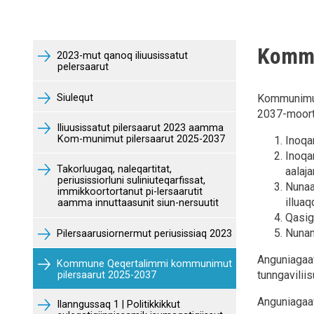
Kommu
2023-mut qanoq iliuusissatut
pelersaarut
Siulequt
Kommunimut
2037-moort
Iliuusissatut pilersaarut 2023 aamma
Kom-munimut pilersaarut 2025-2037
Inoqa
Inoqa
Takorluugaq, naleqartitat,
aalaja
periusissiorluni suliniuteqarfissat,
Nunaa
immikkoortortanut pi-lersaarutit
illua
aamma innuttaasunit siun-nersuutit
Qasigi
Nunam
Pilersaarusiornermut periusissiaq 2023
Anguniagaa
Kommune Qeqertalimmi kommunimut
tunngavilii
pilersaarut 2025-2037
Anguniagaavo
Ilanngussaq 1 | Politikkikkut