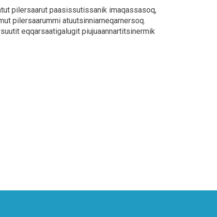
atut pilersaarut paasissutissanik imaqassasoq,
nimut pilersaarummi atuutsinniarneqarnersoq.
suutit eqqarsaatigalugit piujuaannartitsinermik