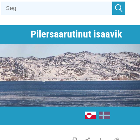
Pilersaarutinut isaavik