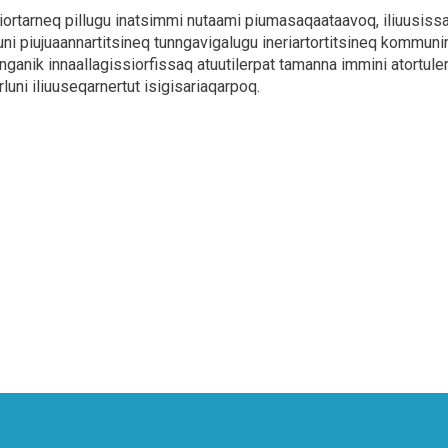
iortarneq pillugu inatsimmi nutaami piumasaqaataavoq, iliuusiss
luni piujuaannartitsineq tunngavigalugu ineriartortitsineq kommu
nganik innaallagissiorfissaq atuutilerpat tamanna immini atortuler
luni iliuuseqarnertut isigisariaqarpoq.