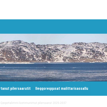
tanut pilersaarutit
Ileqqoreqqusat malittarisassallu
eqertalimmi kommunimut pilersaarut 2025-2037