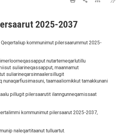
ersaarut 2025-2037
 Qeqertaliup kommunimut pilersaarummut 2025-
imerloorneqassapput nutarterneqarlutillu
umiisut suliarineqassapput, maannamut
ut suliarineqarsinnaalersillugit
eq nunaqarfiusimasuni, taamaaliornikkut tamakkunani
alu pillugit pilersaarutit ilanngunneqarnissaat
ertalimmi kommunimut pilersaarut 2025-2037,
munip naleqartitaanut tulluartut.