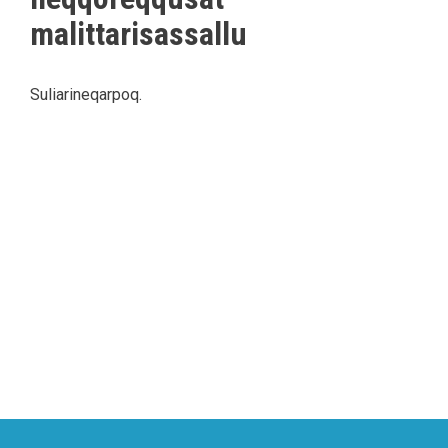
malittarisassallu
Suliarineqarpoq.