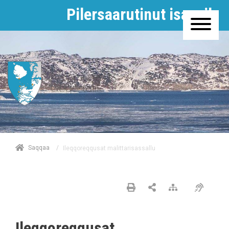
Pilersaarutinut isaavik
/
Saqqaa
Ileqqoreqqusat malittarisassallu
Ileqqoreqqusat