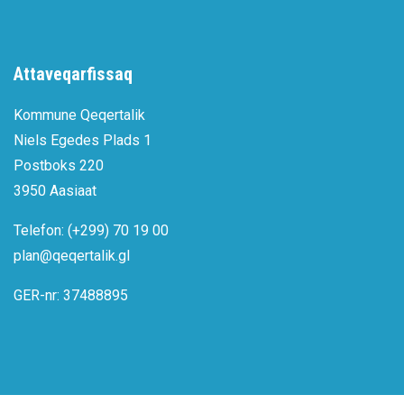
Attaveqarfissaq
Kommune Qeqertalik
Niels Egedes Plads 1
Postboks 220
3950 Aasiaat
Telefon: (+299) 70 19 00
plan@qeqertalik.gl
GER-nr: 37488895