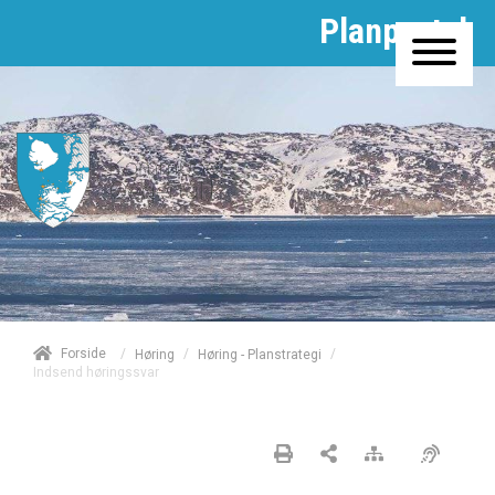
Planportal
/
Forside
/
/
Høring
Høring - Planstrategi
Indsend høringssvar