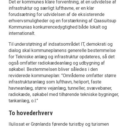
Det er kommunes klare forventning, at en udvidelse af
infrastruktur og særligt lufthavne, er en klar
forudsætning for udvidelsen af de eksisterende
erhvervsmuligheder og en forstærkning af Qaasuitsup
Kommunias konkurrencedygtighed både lokalt og
internationalt.
Til understøtning af indsatsområdet IT, demokrati og
dialog skal kommuneplanens generelle bestemmelse
for Tekniske anlæg og infrastruktur opdateres, så det
også omfatter radiokædeanlæg og udbygning af
søkabel. Bestemmelsen bliver således i den
reviderede kommuneplan: ”Områderne omfatter større
infrastrukturanlæg som lufthavn, heliport, faste
havneanlæg, større vejanlæg, tunneller, svævebaner,
radiokæde, søkabel med tilhørende tekniske bygninger,
tankanlæg, o.l.”
To hovederhverv
Ilulissat er Grønlands førende turistby og turismen