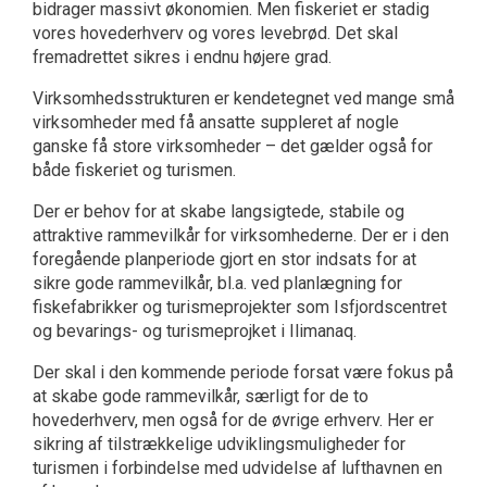
bidrager massivt økonomien. Men fiskeriet er stadig
vores hovederhverv og vores levebrød. Det skal
fremadrettet sikres i endnu højere grad.
Virksomhedsstrukturen er kendetegnet ved mange små
virksomheder med få ansatte suppleret af nogle
ganske få store virksomheder – det gælder også for
både fiskeriet og turismen.
Der er behov for at skabe langsigtede, stabile og
attraktive rammevilkår for virksomhederne. Der er i den
foregående planperiode gjort en stor indsats for at
sikre gode rammevilkår, bl.a. ved planlægning for
fiskefabrikker og turismeprojekter som Isfjordscentret
og bevarings- og turismeprojket i Ilimanaq.
Der skal i den kommende periode forsat være fokus på
at skabe gode rammevilkår, særligt for de to
hovederhverv, men også for de øvrige erhverv. Her er
sikring af tilstrækkelige udviklingsmuligheder for
turismen i forbindelse med udvidelse af lufthavnen en